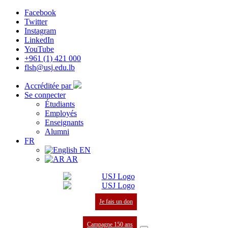
Facebook
Twitter
Instagram
LinkedIn
YouTube
+961 (1) 421 000
flsh@usj.edu.lb
Accréditée par
Se connecter
Étudiants
Employés
Enseignants
Alumni
FR
EN
AR
Je fais un don
Campagne 150 ans