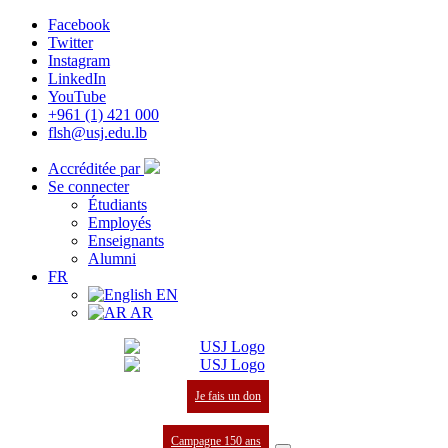
Facebook
Twitter
Instagram
LinkedIn
YouTube
+961 (1) 421 000
flsh@usj.edu.lb
Accréditée par
Se connecter
Étudiants
Employés
Enseignants
Alumni
FR
EN
AR
Je fais un don
Campagne 150 ans