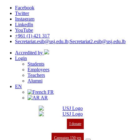
Facebook
Twitter
Instagram
LinkedIn
YouTube
+961 (1) 421 317
Secretariat.esib@usj.edu.lb;Secretariat2.esib@usj.edu.lb
Accredited by
Login
Students
Employees
Teachers
Alumni
EN
FR
AR
I donate
Campaign 150 yrs