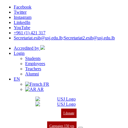
Facebook
Twitter
Instagram
LinkedIn
YouTube
+961 (1) 421 317
Secretariat.esib@usj.edu.lb;Secretariat2.esib@usj.edu.lb
Accredited by
Login
Students
Employees
Teachers
Alumni
EN
FR
AR
I donate
Campaign 150 yrs