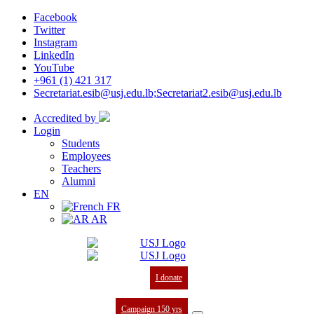
Facebook
Twitter
Instagram
LinkedIn
YouTube
+961 (1) 421 317
Secretariat.esib@usj.edu.lb;Secretariat2.esib@usj.edu.lb
Accredited by
Login
Students
Employees
Teachers
Alumni
EN
FR
AR
I donate
Campaign 150 yrs