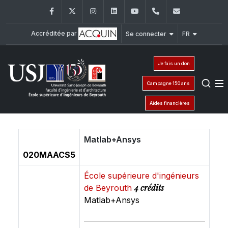
Facebook
Twitter
Instagram
LinkedIn
YouTube
+961 (1) 421 317
Secretaria
Accréditée par
Se connecter
FR
Je fais un don
Campagne 150 ans
Aides financières
Matlab+Ansys
020MAACS5
École supérieure d'ingénieurs
4 crédits
de Beyrouth
Matlab+Ansys