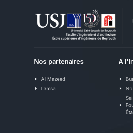
Nos partenaires
A l'I
Al Mazeed
Bur
Lamsa
Nor
Sai
Fou
Éta