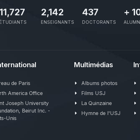
11,727
2,142
437
+
1
ÉTUDIANTS
ENSEIGNANTS
DOCTORANTS
ALUMN
nternational
Multimédias
In
eau de Paris
Albums photos
th America Office
Films USJ
nt Joseph University
La Quinzaine
ndation, Beirut Inc. -
Hymne de l'USJ
ts-Unis