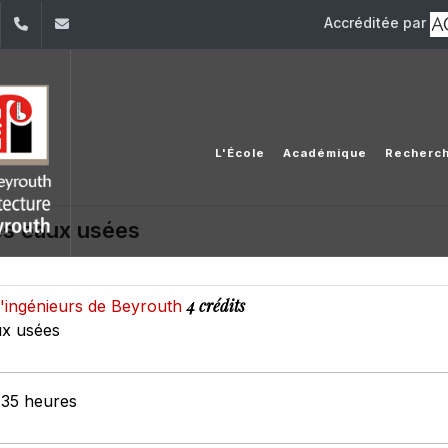
Accréditée par
dIn
YouTube
+961 (1) 421 317
Secretariat.esib@usj.edu.lb;Secretariat2.esib@us
L'École
Académique
Recherc
es eaux usées
4 crédits
d'ingénieurs de Beyrouth
ux usées
 35 heures