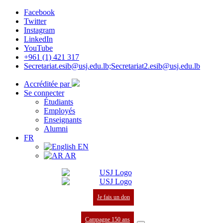
Facebook
Twitter
Instagram
LinkedIn
YouTube
+961 (1) 421 317
Secretariat.esib@usj.edu.lb;Secretariat2.esib@usj.edu.lb
Accréditée par
Se connecter
Étudiants
Employés
Enseignants
Alumni
FR
EN
AR
Je fais un don
Campagne 150 ans