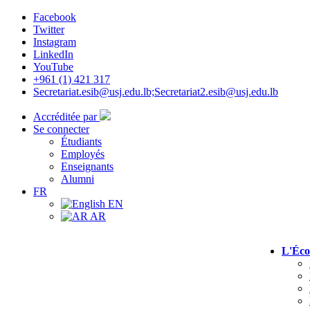
Facebook
Twitter
Instagram
LinkedIn
YouTube
+961 (1) 421 317
Secretariat.esib@usj.edu.lb;Secretariat2.esib@usj.edu.lb
Accréditée par
Se connecter
Étudiants
Employés
Enseignants
Alumni
FR
EN
AR
L'Éco