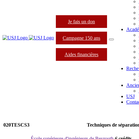
Je fais un don
Acadé
Campagne 150 ans
Aides financières
Reche
Ancie
USJ
Conta
020TESCS3
Techniques de séparatio
École supérieure d'ingénieurs de Beyrouth
6 crédits