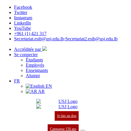
Facebook
Twitter
Instagram
LinkedIn
YouTube
+961 (1) 421 317
Secretariat.esib@usj.edu.lb;Secretariat2.esib@usj.edu.lb
Accréditée par
Se connecter
Étudiants
Employés
Enseignants
Alumni
FR
EN
AR
Je fais un don
Campagne 150 ans