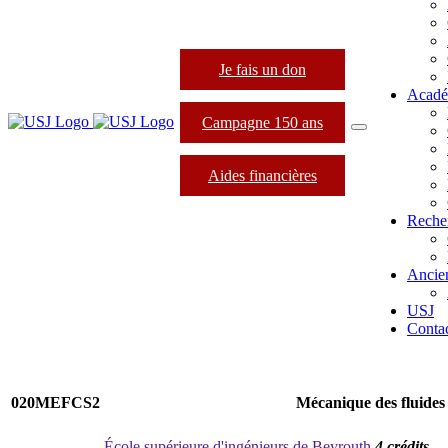
Je fais un don
Acadé
Campagne 150 ans
Aides financières
Reche
Ancie
USJ
Conta
020MEFCS2
Mécanique des fluides
École supérieure d'ingénieurs de Beyrouth
4 crédits