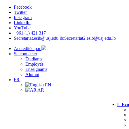
Facebook
Twitter
Instagram
LinkedIn
YouTube
+961 (1) 421 317
Secretariat.esib@usj.edu.lb;Secretariat2.esib@usj.edu.lb
Accréditée par
Se connecter
Étudiants
Employés
Enseignants
Alumni
FR
EN
AR
L'Éco