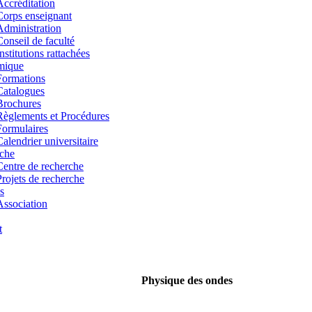
Accréditation
Corps enseignant
Administration
Conseil de faculté
nstitutions rattachées
mique
Formations
Catalogues
Brochures
Règlements et Procédures
Formulaires
Calendrier universitaire
che
Centre de recherche
Projets de recherche
s
Association
t
Physique des ondes