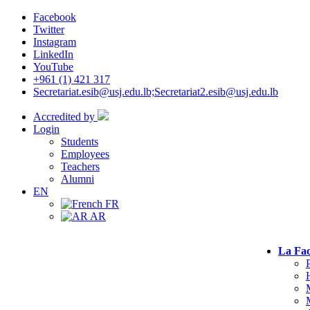
Facebook
Twitter
Instagram
LinkedIn
YouTube
+961 (1) 421 317
Secretariat.esib@usj.edu.lb;Secretariat2.esib@usj.edu.lb
Accredited by
Login
Students
Employees
Teachers
Alumni
EN
FR
AR
La Fac