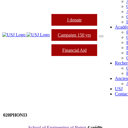
I donate
I
Acadé
Campaign 150 yrs
Financial Aid
Recher
Ancien
USJ
Contac
020PHONI3
School of Engineering of Beirut
4 crédits