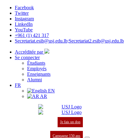
Facebook
Twitter
Instagram
LinkedIn
YouTube
+961 (1) 421 317
Secretariat.esib@usj.edu.lb;Secretariat2.esib@usj.edu.lb
Accréditée par
Se connecter
Étudiants
Employés
Enseignants
Alumni
FR
EN
AR
Je fais un don
Campagne 150 ans