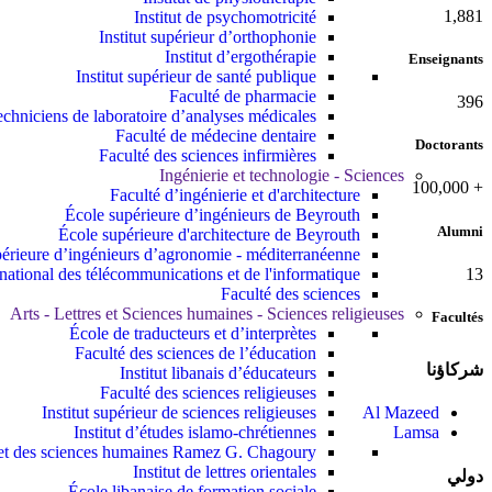
2,142
Institut de psychomotricité
Institut supérieur d’orthophonie
Institut d’ergothérapie
Enseignants
Institut supérieur de santé publique
Faculté de pharmacie
437
echniciens de laboratoire d’analyses médicales
Faculté de médecine dentaire
Doctorants
Faculté des sciences infirmières
Ingénierie et technologie - Sciences
100,000
+
Faculté d’ingénierie et d'architecture
École supérieure d’ingénieurs de Beyrouth
Alumni
École supérieure d'architecture de Beyrouth
érieure d’ingénieurs d’agronomie - méditerranéenne
13
t national des télécommunications et de l'informatique
Faculté des sciences
Arts - Lettres et Sciences humaines - Sciences religieuses
Facultés
École de traducteurs et d’interprètes
Faculté des sciences de l’éducation
شركاؤنا
Institut libanais d’éducateurs
Faculté des sciences religieuses
Institut supérieur de sciences religieuses
Al Mazeed
Institut d’études islamo-chrétiennes
Lamsa
s et des sciences humaines Ramez G. Chagoury
Institut de lettres orientales
دولي
École libanaise de formation sociale