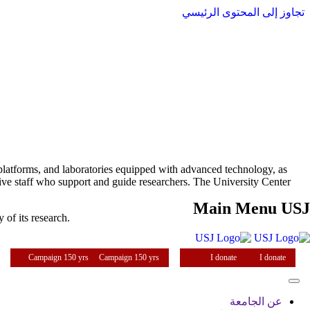
تجاوز إلى المحتوى الرئيسي
l platforms, and laboratories equipped with advanced technology, as
tive staff who support and guide researchers. The University Center
Main Menu USJ
 of its research.
Campaign 150 yrs
Campaign 150 yrs
I donate
I donate
عن الجامعة