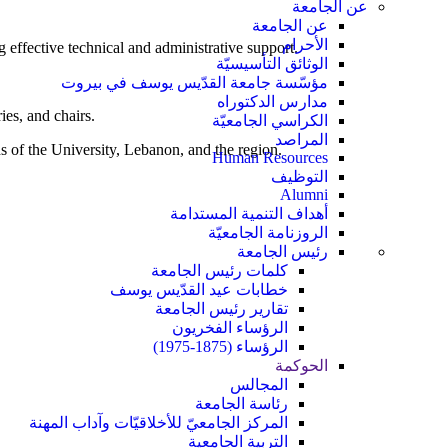
عن الجامعة
عن الجامعة
الأحرام
 effective technical and administrative support.
الوثائق التأسيسيّة
مؤسّسة جامعة القدّيس يوسف في بيروت
مدارس الدكتوراه
ies, and chairs.
الكراسي الجامعيّة
المراصد
s of the University, Lebanon, and the region.
Human Resources
التوظيف
Alumni
أهداف التنمية المستدامة
الروزنامة الجامعيّة
رئيس الجامعة
كلمات رئيس الجامعة
خطابات عيد القدّيس يوسف
تقارير رئيس الجامعة
الرؤساء الفخريون
الرؤساء (1875-1975)
الحوكمة
المجالس
رئاسة الجامعة
المركز الجامعيّ للأخلاقيّات وآداب المهنة
التربية الجامعية