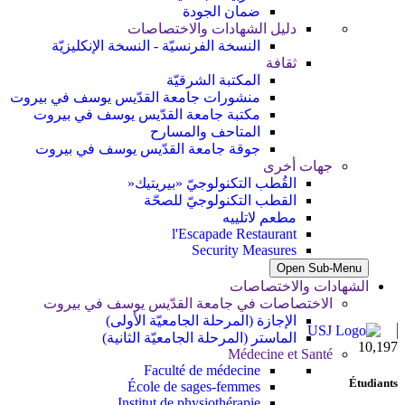
ضمان الجودة
دليل الشهادات والاختصاصات
النسخة الفرنسيّة - النسخة الإنكليزيّة
ثقافة
المكتبة الشرقيّة
منشورات جامعة القدّيس يوسف في بيروت
مكتبة جامعة القدّيس يوسف في بيروت
المتاحف والمسارح
جوقة جامعة القدّيس يوسف في بيروت
جهات أخرى
القُطب التكنولوجيّ «بيريتيك«
القطب التكنولوجيّ للصحّة
مطعم لاتلييه
l'Escapade Restaurant
Security Measures
Open Sub-Menu
الشهادات والاختصاصات
الاختصاصات في جامعة القدّيس يوسف في بيروت
الإجازة (المرحلة الجامعيّة الأولى)
الماستر (المرحلة الجامعيّة الثانية)
11,727
Médecine et Santé
Faculté de médecine
Étudiants
École de sages-femmes
Institut de physiothérapie