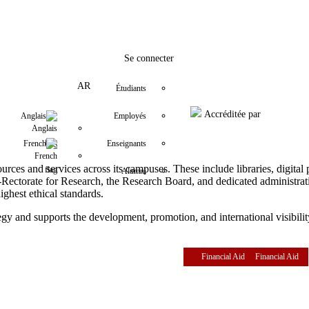
fo@usj.edu.lb
YouTube
+9611421000
LinkedIn
Instagram
Twitter
Facebook
Se connecter
AR
Étudiants
Accréditée par
Anglais
Employés
French
Enseignants
ources and services across its campuses. These include libraries, digita
Alumni
e-Rectorate for Research, the Research Board, and dedicated administra
ighest ethical standards.
gy and supports the development, promotion, and international visibility
Financial Aid
Financial Aid