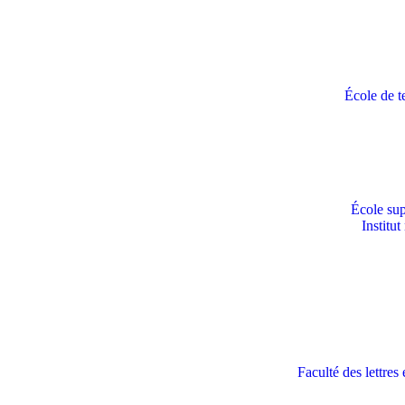
École de t
École sup
Institu
Faculté des lettre