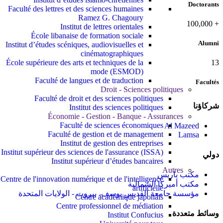
Doctorants
Faculté des lettres et des sciences humaines
Ramez G. Chagoury
100,000
+
Institut de lettres orientales
École libanaise de formation sociale
Alumni
Institut d’études scéniques, audiovisuelles et
cinématographiques
École supérieure des arts et techniques de la
13
mode (ESMOD)
Faculté de langues et de traduction
Facultés
Droit - Sciences politiques
Faculté de droit et des sciences politiques
شركاؤنا
Institut des sciences politiques
Économie - Gestion - Banque - Assurances
Faculté de sciences économiques
Al Mazeed
Faculté de gestion et de management
Lamsa
Institut de gestion des entreprises
Institut supérieur des sciences de l'assurance (ISSA)
دولي
Institut supérieur d’études bancaires
Autres
مكتب باريس
Centre de l'innovation numérique et de l'intelligence
مكتب أميركا الشمالية
artificielle
مؤسسة جامعة القديس يوسف، بيروت - الولايات المتحدة
Centre académique japonais
Centre professionnel de médiation
وسائط متعددة
Institut Confucius