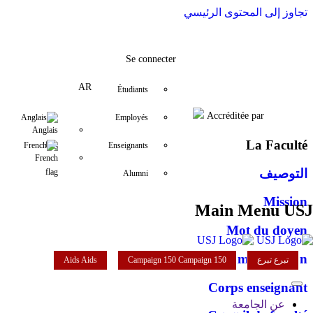
تجاوز إلى المحتوى الرئيسي
fp@usj.edu.lb
YouTube
+961 (1) 421 259
LinkedIn
Instagram
Twitter
Facebook
Se connecter
AR
Étudiants
Accréditée par
Anglais
Employés
La Faculté
French
Enseignants
التوصيف
Alumni
Mission
Main Menu USJ
Mot du doyen
Administration
تبرع
تبرع
Campaign 150
Campaign 150
Aids
Aids
Corps enseignant
عن الجامعة