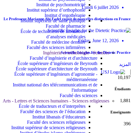
Institut de psychomotricité
Lundi 6 juillet 2026
Institut supérieur d’orthophonie
Institut d’ergothérapie
Le Professeur Marianne Abi Fadel reçoit de nouvelles distinctions en France
Institut supérieur de santé publique
Faculté de pharmacie
École de techniciens de laboratoire
d’analyses médicales
Friday, June 12, 2026
Faculté de médecine dentaire
Faculté des sciences infirmières
Scientific Insights for the Dietetic Practice
Ingénierie et technologie - Sciences
Faculté d’ingénierie et d'architecture
École supérieure d’ingénieurs de Beyrouth
المزيد
École supérieure d'architecture de Beyrouth
École supérieure d’ingénieurs d’agronomie -
10,815
méditerranéenne
Institut national des télécommunications et de
Étudiants
l'informatique
Faculté des sciences
1,995
Arts - Lettres et Sciences humaines - Sciences religieuses
École de traducteurs et d’interprètes
Faculté des sciences de l’éducation
Enseignants
Institut libanais d’éducateurs
Faculté des sciences religieuses
420
Institut supérieur de sciences religieuses
Institut d’études islamo-chrétiennes