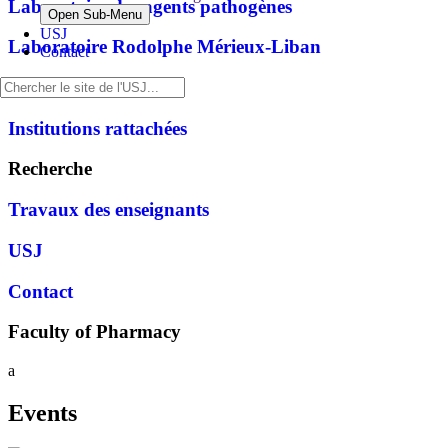
Laboratoire des agents pathogènes
Open Sub-Menu
USJ
Laboratoire Rodolphe Mérieux-Liban
Contact
Formations
Institutions rattachées
Recherche
Travaux des enseignants
USJ
Contact
Faculty of Pharmacy
a
Events