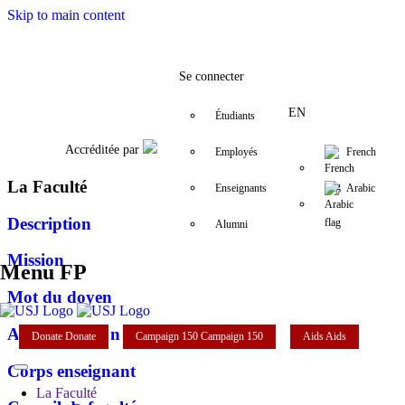
Skip to main content
Facebook
Twitter
Instagram
LinkedIn
YouTube
+961 (1) 421 259
fp@usj.edu.l
Se connecter
EN
Étudiants
Accréditée par
Employés
French
La Faculté
Enseignants
Arabic
Description
Alumni
Mission
Menu FP
Mot du doyen
Administration
Donate
Donate
Campaign 150
Campaign 150
Aids
Aids
Corps enseignant
La Faculté