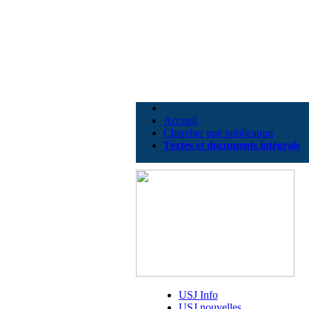
Accueil
Chercher une publication
Textes et documents intégrals
USJ Info
USJ nouvelles