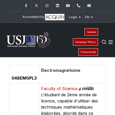
Facebook
Twitter
Instagram
LinkedIn
YouTube
+961 (1) 421 581
issr@usj.e
Accredited by
Login
EN
I donate
Campaign 150 yrs
Financial Aid
Électromagnétisme
048EMGPL3
4 crédits
Faculty of Science
L'étudiant de 2ème année de
licence, capable d'utiliser des
techniques mathématiques
élaborées, aborde dans ce