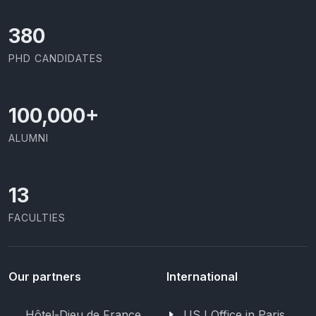
414
PHD CANDIDATES
100,000
+
ALUMNI
13
FACULTIES
Our partners
International
Hôtel-Dieu de France
USJ Office in Paris