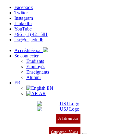
Facebook
Twitter
Instagram
LinkedIn
YouTube
+961 (1) 421 581
issr@usj.edu.lb
Accréditée par
Se connecter
Étudiants
Employés
Enseignants
Alumni
FR
EN
AR
Je fais un don
Campagne 150 ans