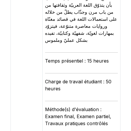
بأن يتذوّق اللغة العربيّة وثقافتها من
من باب مرن وجذّاب يطلّ من خلاله
على استعمالات اللغة في قصائد مغنّاة
وروايات معاصرة متنوّعة، فيتزوّد
بمهارات لغويّة، شفهيّة وكتابيّة، تفيده
بشكل عمليّ وملموس
Temps présentiel : 15 heures
Charge de travail étudiant : 50
heures
Méthode(s) d'évaluation :
Examen final, Examen partiel,
Travaux pratiques contrôlés