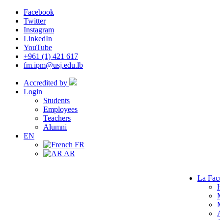
Facebook
Twitter
Instagram
LinkedIn
YouTube
+961 (1) 421 617
fm.ipm@usj.edu.lb
Accredited by
Login
Students
Employees
Teachers
Alumni
EN
FR
AR
La Fac