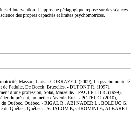
aines d’intervention. L’approche pédagogique repose sur des séances
nscience des propres capacités et limites psychomotrices.
ricité, Masson, Paris. - CORRAZE J. (2009), La psychomotricité
t et de l’adulte, De Boeck, Bruxelles. - DUPONT R. (1997),
ment d’une profession, Solal, Marseille. - PAOLETTI R. (1999),
tier du présent, un métier d’avenir, Eres. - POTEL C. (2010),
iversité du Québec, Québec. - RIGAL R., ABI NADER L., BOLDUC G.,
iversité du Québec, Québec. - SCIALOM P., GIROMINI F., ALBARET