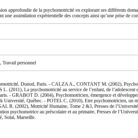
sion approfondie de la psychomotricité en explorant ses différents dom
ant une assimilation expérientielle des concepts ainsi qu’une prise de co
, Travail personnel
otricité, Dunod, Paris. - CALZA A., CONTANT M. (2002), Psychomot
 L. (2011), La psychomotricité au service de l’enfant, de l’adolescen
, Paris. - GRABOT D. (2004), Psychomotricien, émergence et développe
eck Université, Québec. - POTEL C. (2010), Etre psychomotricien, un mé
. - RIGAL R. (2002), Motricité Humaine, Tome 2 &3, Presses de l’Un
ation psychomotrice au préscolaire et au primaire, Presses de l’Un
 Solal, Marseille.