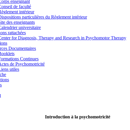
Corps enseignant
Conseil de faculté
Règlement intérieur
Dispositions particulières du Règlement intérieur
Site des enseignants
Calendrier universitaire
tions rattachées
Center for Diagnosis, Therapy and Research in Psychomotor Therapy
ions
rces Documentaires
Booklets
Formations Continues
Actes de Psychomotricité
iens utiles
che
tions
s
t
Introduction à la psychomotricité