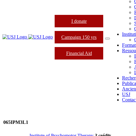
I donate
Institu
Campaign 150 yrs
Format
Ressou
Financial Aid
L
Recher
Publica
Ancien
USJ
Contac
065IPM3L1
Institute of Psychomotor Therapy
3 crédits