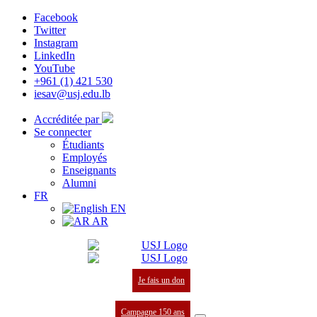
Facebook
Twitter
Instagram
LinkedIn
YouTube
+961 (1) 421 530
iesav@usj.edu.lb
Accréditée par
Se connecter
Étudiants
Employés
Enseignants
Alumni
FR
EN
AR
Je fais un don
Campagne 150 ans