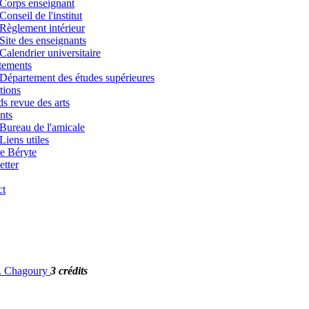
Corps enseignant
Conseil de l'institut
Règlement intérieur
Site des enseignants
Calendrier universitaire
tements
Département des études supérieures
tions
s revue des arts
nts
Bureau de l'amicale
Liens utiles
e Béryte
tter
ct
 G. Chagoury
3 crédits