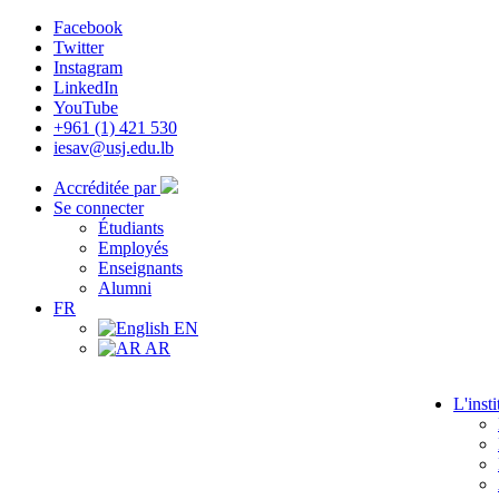
Facebook
Twitter
Instagram
LinkedIn
YouTube
+961 (1) 421 530
iesav@usj.edu.lb
Accréditée par
Se connecter
Étudiants
Employés
Enseignants
Alumni
FR
EN
AR
L'insti