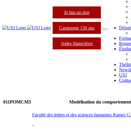
Je fais un don
Dépar
Campagne 150 ans
Forma
Aides financières
Regard
Étudia
Théâtr
Newsle
USJ
Conta
011POMCM3
Modélisation du comportement
Faculté des lettres et des sciences humaines Ramez
-