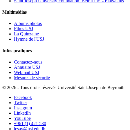
Saint Joseph University Foundation, Beirut Inc. - États-Unis
Multimédias
Albums photos
Films USJ
La Quinzaine
Hymne de l'USJ
Infos pratiques
Contactez-nous
Annuaire USJ
Webmail USJ
Mesures de sécurité
©
2026 - Tous droits réservés Université Saint-Joseph de Beyrouth
Facebook
Twitter
Instagram
LinkedIn
YouTube
+961 (1) 421 530
iesav@usj.edu.lb