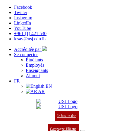
Facebook
Twitter
Instagram
LinkedIn
YouTube
+961 (1) 421 530
iesav@usj.edu.lb
Accréditée par
Se connecter
Étudiants
Employés
Enseignants
Alumni
FR
EN
AR
Je fais un don
Campagne 150 ans