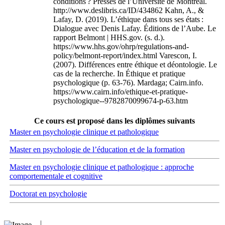
conditions ? Presses de l’Université de Montréal.
http://www.deslibris.ca/ID/434862 Kahn, A., &
Lafay, D. (2019). L’éthique dans tous ses états :
Dialogue avec Denis Lafay. Éditions de l’Aube. Le
rapport Belmont | HHS.gov. (s. d.).
https://www.hhs.gov/ohrp/regulations-and-
policy/belmont-report/index.html Varescon, I.
(2007). Différences entre éthique et déontologie. Le
cas de la recherche. In Éthique et pratique
psychologique (p. 63‑76). Mardaga; Cairn.info.
https://www.cairn.info/ethique-et-pratique-
psychologique--9782870099674-p-63.htm
Ce cours est proposé dans les diplômes suivants
Master en psychologie clinique et pathologique
Master en psychologie de l’éducation et de la formation
Master en psychologie clinique et pathologique : approche
comportementale et cognitive
Doctorat en psychologie