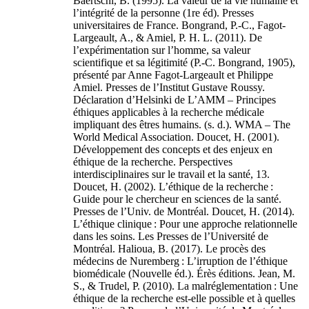
Baertschi, B. (1995). La valeur de la vie humaine et
l’intégrité de la personne (1re éd). Presses
universitaires de France. Bongrand, P.-C., Fagot-
Largeault, A., & Amiel, P. H. L. (2011). De
l’expérimentation sur l’homme, sa valeur
scientifique et sa légitimité (P.-C. Bongrand, 1905),
présenté par Anne Fagot-Largeault et Philippe
Amiel. Presses de l’Institut Gustave Roussy.
Déclaration d’Helsinki de L’AMM – Principes
éthiques applicables à la recherche médicale
impliquant des êtres humains. (s. d.). WMA – The
World Medical Association. Doucet, H. (2001).
Développement des concepts et des enjeux en
éthique de la recherche. Perspectives
interdisciplinaires sur le travail et la santé, 13.
Doucet, H. (2002). L’éthique de la recherche :
Guide pour le chercheur en sciences de la santé.
Presses de l’Univ. de Montréal. Doucet, H. (2014).
L’éthique clinique : Pour une approche relationnelle
dans les soins. Les Presses de l’Université de
Montréal. Halioua, B. (2017). Le procès des
médecins de Nuremberg : L’irruption de l’éthique
biomédicale (Nouvelle éd.). Érès éditions. Jean, M.
S., & Trudel, P. (2010). La malréglementation : Une
éthique de la recherche est-elle possible et à quelles