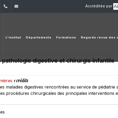
Accréditée par
dIn
YouTube
+961 (1) 421 530
iesav@usj.edu.lb
L'institut
Départements
Formations
Regards revue des 
 pathologie digestive et chirurgie infantile
1 crédits
rmières
es maladies digestives rencontrées au service de pédiatrie ai
es procédures chirurgicales des principales interventions en
res