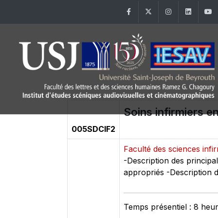
Facebook
Twitter
Instagram
Linke
Soins infirmiers en
005SDCIF2
Faculté des sciences infi
-Description des principal
appropriés -Description d
Temps présentiel : 8 heu