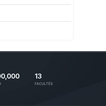
00,000
13
I
FACULTÉS