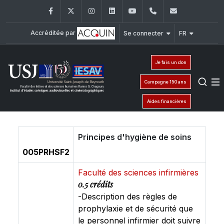
Facebook
Twitter
Instagram
LinkedIn
YouTube
+961 (1) 421 530
iesav@usj.
Accréditée par
Se connecter
FR
Je fais un don
Campagne 150 ans
Aides financières
Principes d'hygiène de soins
005PRHSF2
Faculté des sciences infirmières
0.5 crédits
-Description des règles de
prophylaxie et de sécurité que
le personnel infirmier doit suivre