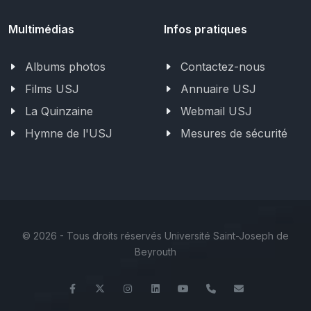
Multimédias
Infos pratiques
Albums photos
Contactez-nous
Films USJ
Annuaire USJ
La Quinzaine
Webmail USJ
Hymne de l'USJ
Mesures de sécurité
©
2026 - Tous droits réservés Université Saint-Joseph de
Beyrouth
Facebook
Twitter
Instagram
LinkedIn
YouTube
+961 (1) 421 530
iesav@usj.