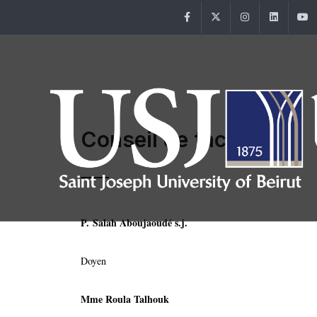
Facebook
Twitter
Instagram
Linke
Conseil de faculté
P. Salah Aboujaoudé s.j.
Doyen
Mme Roula Talhouk