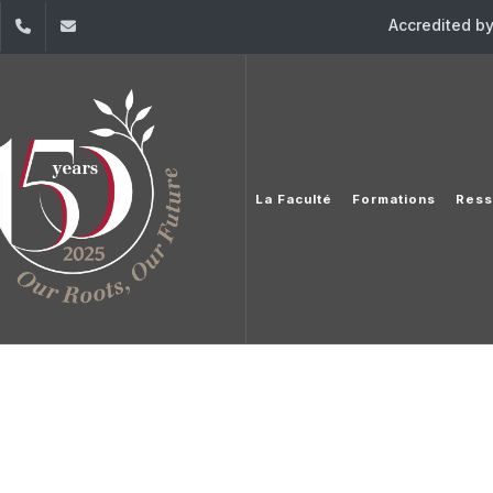
Accredited b
dIn
YouTube
+961 (1) 421 587
ieic@usj.edu.lb
La Faculté
Formations
Ress