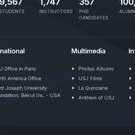
11,110
2,029
414
100
STUDENTS
INSTRUCTORS
PHD
ALUMN
CANDIDATES
rnational
Multimedia
In
 Office in Paris
Photos Albums
th America Office
USJ Films
nt Joseph University
La Quinzaine
ndation, Beirut Inc. - USA
Anthem of USJ