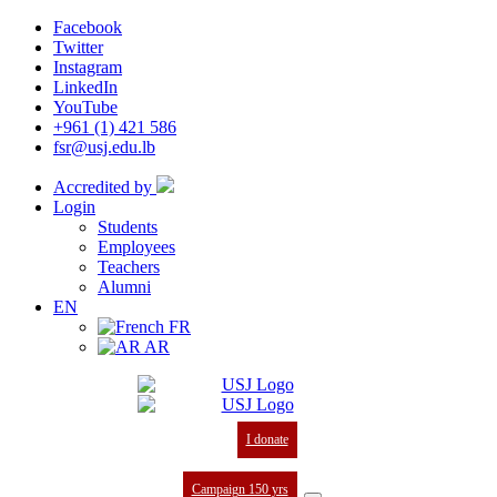
Facebook
Twitter
Instagram
LinkedIn
YouTube
+961 (1) 421 586
fsr@usj.edu.lb
Accredited by
Login
Students
Employees
Teachers
Alumni
EN
FR
AR
I donate
Campaign 150 yrs