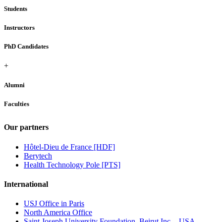
Students
Instructors
PhD Candidates
+
Alumni
Faculties
Our partners
Hôtel-Dieu de France [HDF]
Berytech
Health Technology Pole [PTS]
International
USJ Office in Paris
North America Office
Saint Joseph University Foundation, Beirut Inc. - USA