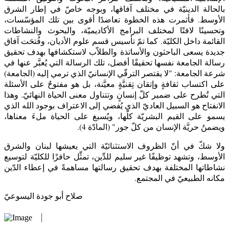
بالحالة الدينيّة في مختلف آفاقها، وبوجه خاصّ في إطار الشرق
الأوسط. فأثمرت هذه الخطوة تعاضدًا أقوى بين تلك المؤسّسات،
وتحسينًا لافتًا لمختلف البرامج الأكاديميّة، والبحوث والنشاطات
القائمة داخل الكليّة. كما تمّ تأسيس قسم علوم الأديان، وفُتحَت آفاق
جديدة يسعى الباحثون والأساتذة والطلاّب لاستكشافها بهدف تحقيق
رسالة الجامعة نفسها تحقيقًا أفضل، تلك الرسالة التي يُعبَّر عنها في
شرعة الجامعة: "لا يقتصر الترقّي الإنسانيّ الذي ترمي إليه (الجامعة)
على اكتساب ثقافةٍ وإتقان تِقنيَّةٍ معيَّنة، بل هو مفتوحٌ على الأسئلة
التي تُطرح على ضمير كلّ إنسانٍ وتتناول معنى الحياة النهائيّ. وهذا
الانفتاح هو السبيل العاديّ الذي يُفضي إلى الاعتراف بوجود الله الذي
يسمو على القيم البشريّة كلّها، ويُسبغ على الحياة ملءَ معناها،
ويضمنُ حريَّة الإنسان من كلّ جور" (المادّة 4).
ولا شكّ في أنّ الظروف الاستثنائيّة التي يعيشها لبنان والشرق
الأوسط، وتشهد توظيفًا غير سليم للدِّين، تمثِّل حافزًا للكليّة لتوسيع
نشاطاتها المختلفة بهدف تحقيق رسالتها مساهمةً في إعطاء الدّين
مكانه الطبيعيّ في المجتمع.
صلاح أبو جودة اليسوعيّ