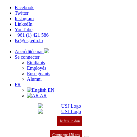
Facebook
Twitter
Instagram
LinkedIn
YouTube
+961 (1) 421 586
fsr@usj.edu.lb
Accréditée par
Se connecter
Étudiants
Employés
Enseignants
Alumni
FR
EN
AR
Je fais un don
Campagne 150 ans