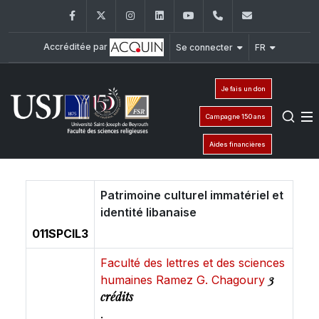
Facebook
Twitter
Instagram
LinkedIn
YouTube
+961 (1) 421 586
fsr@usj.ed
Accréditée par
Se connecter
FR
Je fais un don
Campagne 150 ans
Aides financières
Patrimoine culturel immatériel et
identité libanaise
011SPCIL3
Faculté des lettres et des sciences
3
humaines Ramez G. Chagoury
crédits
.