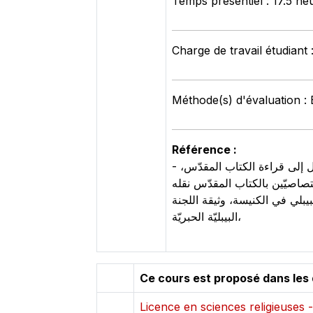
Temps présentiel : 17.5 he
Charge de travail étudiant 
Méthode(s) d'évaluation :
Référence :
- سلسلة "دراسات في الكتاب المقدّس"، بإشراف المطران أنطوان أودو اليسوعيّ، عدّة أعداد، دار المشرق - دليل إلى قراءة الكتاب المقدّس،
تصاصيّين بالكتاب المقدّس نقله
 التفسير البيبلي في الكنيسة، وثيقة اللجنة
البيبليّة الحبريّة،
Ce cours est proposé dans les
Licence en sciences religieuses 