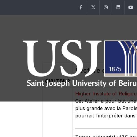
Facebook
Twitter
Instagram
Linke
Lecture de textes b
018LTBIL2
Higher Institute of Religio
Cet Atelier a pour but une 
plus grande avec la Parole 
pourrait l`interpréter dans