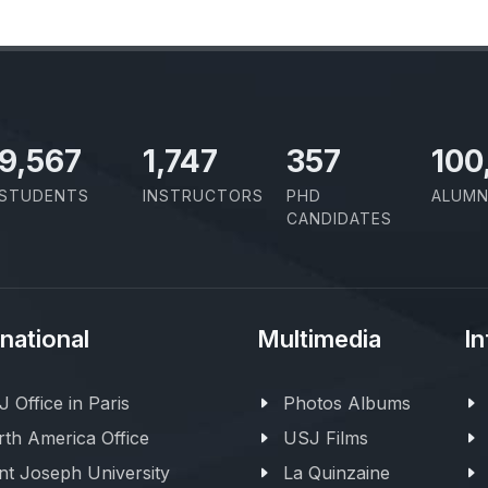
11,110
2,029
414
100
STUDENTS
INSTRUCTORS
PHD
ALUMN
CANDIDATES
rnational
Multimedia
In
 Office in Paris
Photos Albums
th America Office
USJ Films
nt Joseph University
La Quinzaine