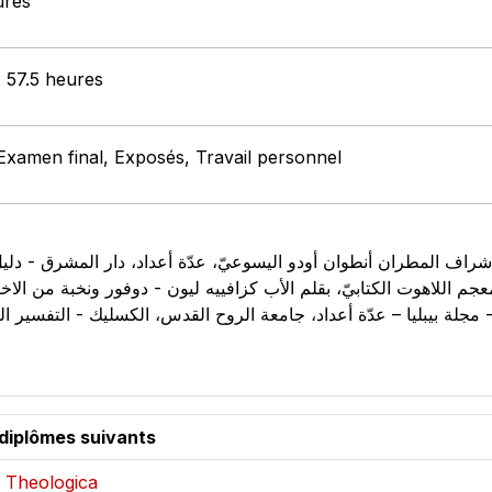
ures
: 57.5 heures
 Examen final, Exposés, Travail personnel
م اللاهوت الكتابيّ، بقلم الأب كزافييه ليون - دوفور ونخبة من الاخ
 العربيّة مجموعة من المترجمين. 2013. - مجلة بيبليا – عدّة أعداد، جامعة الروح القدس، الكسليك -
 diplômes suivants
- Theologica