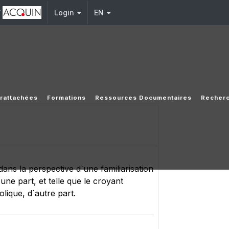
y
Login
EN
s rattachées
Formations
Ressources Documentaires
Recher
 dans la perspective d`une familiarisation
une part, et telle que le croyant
olique, d`autre part.