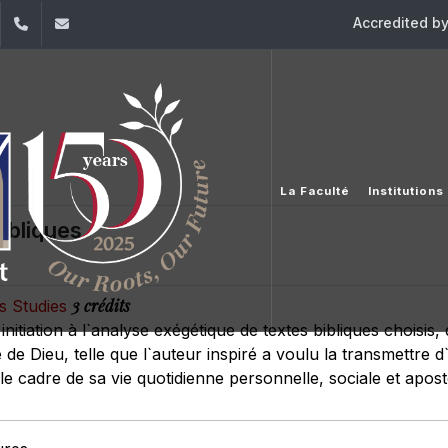
Accredited b
dIn
YouTube
+961 (1) 421 586
fsr@usj.edu.lb
La Faculté
Institution
ibliques
3 crédits
us Studies
initiation à l`analyse exégétique de textes bibliques choisis,
de Dieu, telle que l`auteur inspiré a voulu la transmettre d`
 le cadre de sa vie quotidienne personnelle, sociale et apost