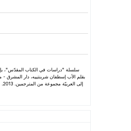
بقلم الأب إسطفان شربنتييه، دار المشرق - معج
إلى