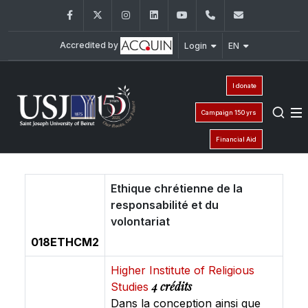
Facebook
Twitter
Instagram
LinkedIn
YouTube
+961 (1) 421 586
fsr@usj.ed
Accredited by
Login
EN
I donate
Campaign 150 yrs
Financial Aid
Ethique chrétienne de la
responsabilité et du
volontariat
018ETHCM2
Higher Institute of Religious
4 crédits
Studies
Dans la conception ainsi que