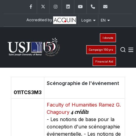
Facebook
Twitter
Instagram
LinkedIn
YouTube
+961 (1) 421 586
fsr@usj.ed
Accredited by
Login
EN
I donate
Campaign 150 yrs
Financial Aid
Scénographie de l'événement
011TCS3M3
Faculty of Humanities Ramez G.
4 crédits
Chagoury
- Les notions de base pour la
conception d'une scénographie
événementielle. - Les notions de