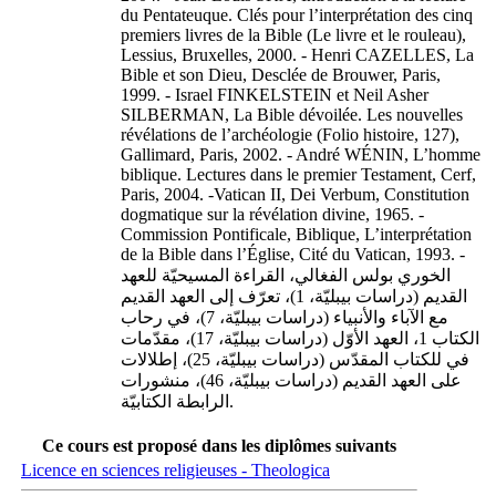
du Pentateuque. Clés pour l’interprétation des cinq
premiers livres de la Bible (Le livre et le rouleau),
Lessius, Bruxelles, 2000. - Henri CAZELLES, La
Bible et son Dieu, Desclée de Brouwer, Paris,
1999. - Israel FINKELSTEIN et Neil Asher
SILBERMAN, La Bible dévoilée. Les nouvelles
révélations de l’archéologie (Folio histoire, 127),
Gallimard, Paris, 2002. - André WÉNIN, L’homme
biblique. Lectures dans le premier Testament, Cerf,
Paris, 2004. -Vatican II, Dei Verbum, Constitution
dogmatique sur la révélation divine, 1965. -
Commission Pontificale, Biblique, L’interprétation
de la Bible dans l’Église, Cité du Vatican, 1993. -
الخوري بولس الفغالي، القراءة المسيحيّة للعهد
القديم (دراسات بيبليّة، 1)، تعرّف إلى العهد القديم
مع الآباء والأنبياء (دراسات بيبليّة، 7)، في رحاب
الكتاب 1، العهد الأوّل (دراسات بيبليّة، 17)، مقدّمات
في للكتاب المقدّس (دراسات بيبليّة، 25)، إطلالات
على العهد القديم (دراسات بيبليّة، 46)، منشورات
الرابطة الكتابيّة.
Ce cours est proposé dans les diplômes suivants
Licence en sciences religieuses - Theologica