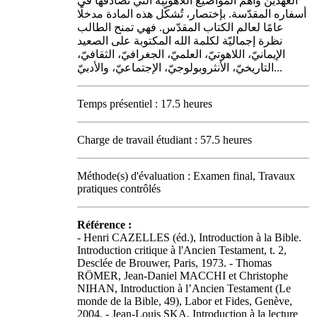
العهدين وأهمّ المواضيع اللاهوتيّة التي نُصادفها في
أسفاره المقدّسة. بإختصار، تُشكّل هذه المادة مدخلًا
عامًا لعالم الكتاب المقدّس. فهي تمنح الطالب
نظرة إجماليّة لكلمة الله المكتوبة على الصعيد
الإيمانيّ، اللاهوتيّ، العلميّ، الجغرافيّ، الثقافيّ،
التاريخيّ، الأنثروبولوجيّ، الإجتماعيّ، والأدبيّ...
Temps présentiel : 17.5 heures
Charge de travail étudiant : 57.5 heures
Méthode(s) d'évaluation : Examen final, Travaux
pratiques contrôlés
Référence :
- Henri CAZELLES (éd.), Introduction à la Bible.
Introduction critique à l'Ancien Testament, t. 2,
Desclée de Brouwer, Paris, 1973. - Thomas
RÖMER, Jean-Daniel MACCHI et Christophe
NIHAN, Introduction à l’Ancien Testament (Le
monde de la Bible, 49), Labor et Fides, Genève,
2004. - Jean-Louis SKA, Introduction à la lecture