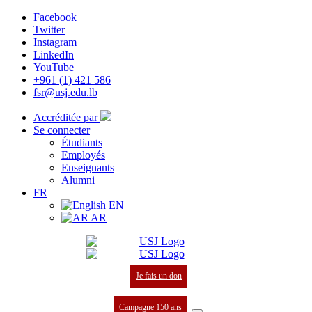
Facebook
Twitter
Instagram
LinkedIn
YouTube
+961 (1) 421 586
fsr@usj.edu.lb
Accréditée par
Se connecter
Étudiants
Employés
Enseignants
Alumni
FR
EN
AR
Je fais un don
Campagne 150 ans