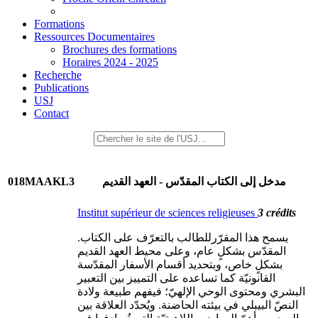
Formations
Ressources Documentaires
Brochures des formations
Horaires 2024 - 2025
Recherche
Publications
USJ
Contact
018MAAKL3
مدخل إلى الكتاب المقدّس - العهد القديم
Institut supérieur de sciences religieuses
3 crédits
.يسمح هذا المقرّرللطالب بالتعرّف على الكتاب
المقدّس بشكلٍ عام، وعلى محيط العهد القديم
بشكلٍ خاص، وبتحديد أقسام الأسفار المقدّسة
القانونيّة كما تساعده على التمييز بين التعبير
البشري ومحتوى الوحي الإلهيّ؛ فيفهم طبيعة ولادة
النصّ البيبلي في بيئته الحاضنة. ويُحدّد العلاقة بين