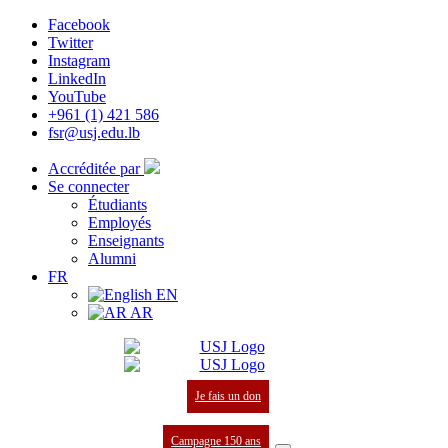
Facebook
Twitter
Instagram
LinkedIn
YouTube
+961 (1) 421 586
fsr@usj.edu.lb
Accréditée par
Se connecter
Étudiants
Employés
Enseignants
Alumni
FR
EN
AR
Je fais un don
Campagne 150 ans