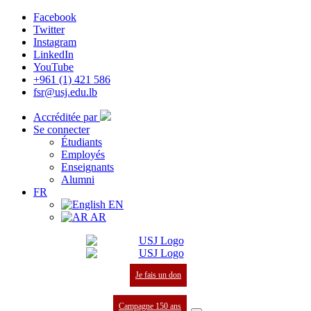
Facebook
Twitter
Instagram
LinkedIn
YouTube
+961 (1) 421 586
fsr@usj.edu.lb
Accréditée par
Se connecter
Étudiants
Employés
Enseignants
Alumni
FR
EN
AR
Je fais un don
Campagne 150 ans