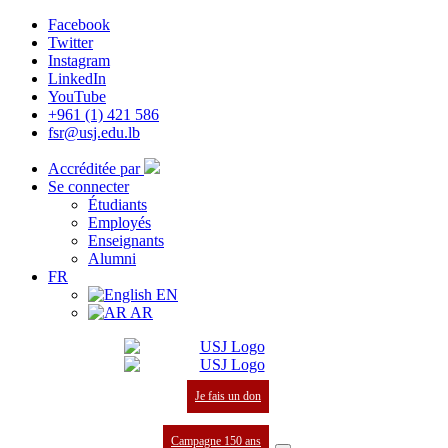
Facebook
Twitter
Instagram
LinkedIn
YouTube
+961 (1) 421 586
fsr@usj.edu.lb
Accréditée par
Se connecter
Étudiants
Employés
Enseignants
Alumni
FR
EN
AR
Je fais un don
Campagne 150 ans