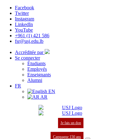
Facebook
Twitter
Instagram
LinkedIn
YouTube
+961 (1) 421 586
fsr@usj.edu.lb
Accréditée par
Se connecter
Étudiants
Employés
Enseignants
Alumni
FR
EN
AR
Je fais un don
Campagne 150 ans