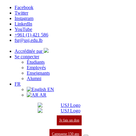
Facebook
Twitter
Instagram
LinkedIn
YouTube
+961 (1) 421 586
fsr@usj.edu.lb
Accréditée par
Se connecter
Étudiants
Employés
Enseignants
Alumni
FR
EN
AR
Je fais un don
Campagne 150 ans