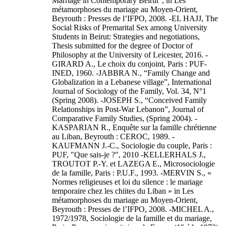
Marriage in Contemporary Beirut”, in Les
métamorphoses du mariage au Moyen-Orient,
Beyrouth : Presses de l’IFPO, 2008. -EL HAJJ, The
Social Risks of Premarital Sex among University
Students in Beirut: Strategies and negotiations,
Thesis submitted for the degree of Doctor of
Philosophy at the University of Leicester, 2016. -
GIRARD A., Le choix du conjoint, Paris : PUF-
INED, 1960. -JABBRA N., “Family Change and
Globalization in a Lebanese village”, International
Journal of Sociology of the Family, Vol. 34, N°1
(Spring 2008). -JOSEPH S., “Conceived Family
Relationships in Post-War Lebanon”, Journal of
Comparative Family Studies, (Spring 2004). -
KASPARIAN R., Enquête sur la famille chrétienne
au Liban, Beyrouth : CEROC, 1989. -
KAUFMANN J.-C., Sociologie du couple, Paris :
PUF, "Que sais-je ?", 2010 -KELLERHALS J.,
TROUTOT P.-Y. et LAZEGA E., Microsociologie
de la famille, Paris : P.U.F., 1993. -MERVIN S., «
Normes religieuses et loi du silence : le mariage
temporaire chez les chiites du Liban » in Les
métamorphoses du mariage au Moyen-Orient,
Beyrouth : Presses de l’IFPO, 2008. -MICHEL A.,
1972/1978, Sociologie de la famille et du mariage,