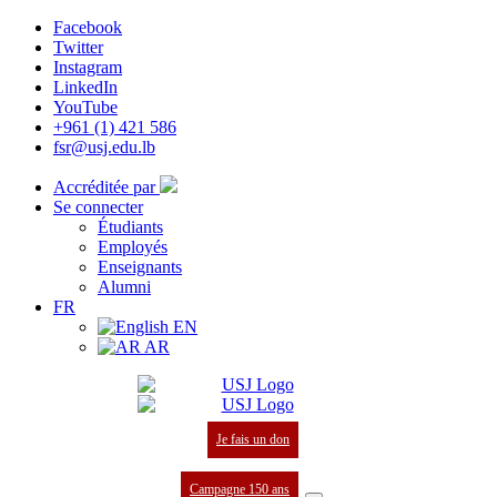
Facebook
Twitter
Instagram
LinkedIn
YouTube
+961 (1) 421 586
fsr@usj.edu.lb
Accréditée par
Se connecter
Étudiants
Employés
Enseignants
Alumni
FR
EN
AR
Je fais un don
Campagne 150 ans