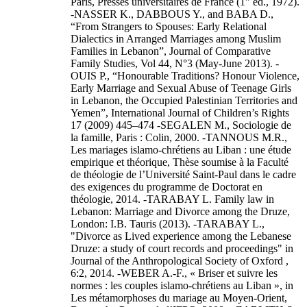
Paris, Presses universitaires de France (1" éd., 1972).
-NASSER K., DABBOUS Y., and BABA D.,
“From Strangers to Spouses: Early Relational
Dialectics in Arranged Marriages among Muslim
Families in Lebanon”, Journal of Comparative
Family Studies, Vol 44, N°3 (May-June 2013). -
OUIS P., “Honourable Traditions? Honour Violence,
Early Marriage and Sexual Abuse of Teenage Girls
in Lebanon, the Occupied Palestinian Territories and
Yemen”, International Journal of Children’s Rights
17 (2009) 445–474 -SEGALEN M., Sociologie de
la famille, Paris : Colin, 2000. -TANNOUS M.R.,
Les mariages islamo-chrétiens au Liban : une étude
empirique et théorique, Thèse soumise à la Faculté
de théologie de l’Université Saint-Paul dans le cadre
des exigences du programme de Doctorat en
théologie, 2014. -TARABAY L. Family law in
Lebanon: Marriage and Divorce among the Druze,
London: I.B. Tauris (2013). -TARABAY L.,
"Divorce as Lived experience among the Lebanese
Druze: a study of court records and proceedings" in
Journal of the Anthropological Society of Oxford ,
6:2, 2014. -WEBER A.-F., « Briser et suivre les
normes : les couples islamo-chrétiens au Liban », in
Les métamorphoses du mariage au Moyen-Orient,