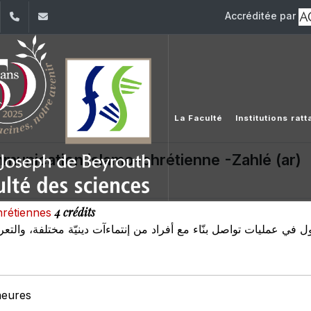
Accréditée par
dIn
YouTube
+961 (1) 421 368
fs@usj.edu.lb
La Faculté
Institutions rat
mmunication islamo-chrétienne -Zahlé (ar)
4 crédits
chrétiennes
 في عمليات تواصل بنّاء مع أفراد من إنتماءآت دينيّة مختلفة، والتعر
heures