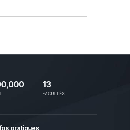
00,000
13
I
FACULTÉS
fos pratiques