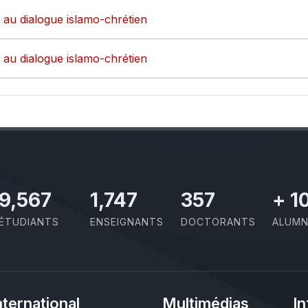
 au dialogue islamo-chrétien
 au dialogue islamo-chrétien
10,801
1,973
403
+
1
ÉTUDIANTS
ENSEIGNANTS
DOCTORANTS
ALUMN
nternational
Multimédias
In