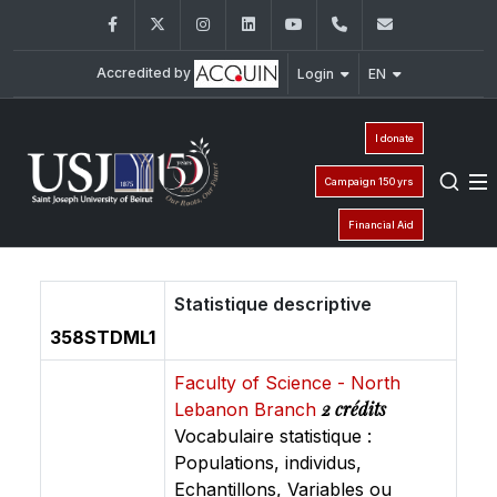
Facebook
Twitter
Instagram
LinkedIn
YouTube
+961 (1) 421 368
fs@usj.edu
Accredited by
Login
EN
I donate
Campaign 150 yrs
Financial Aid
Statistique descriptive
358STDML1
Faculty of Science - North
2 crédits
Lebanon Branch
Vocabulaire statistique :
Populations, individus,
Echantillons, Variables ou