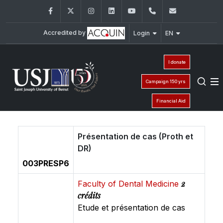
Facebook
Twitter
Instagram
LinkedIn
YouTube
+961 (1) 421 368
fs@usj.edu
Accredited by
Login
EN
I donate
Campaign 150 yrs
Financial Aid
Présentation de cas (Proth et
DR)
003PRESP6
2
Faculty of Dental Medicine
crédits
Etude et présentation de cas