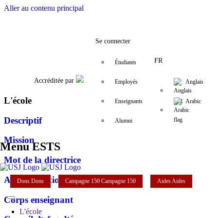
Aller au contenu principal
Facebook
Twitter
Instagram
LinkedIn
YouTube
+961 (1) 421 220
elfs@usj.edu.
Se connecter
FR
Étudiants
Accréditée par
Employés
Anglais
L'école
Enseignants
Arabic
Descriptif
Alumni
Mission
Menu ESTS
Mot de la directrice
Administration
Dons
Dons
Campagne 150
Campagne 150
Aides
Aides
Corps enseignant
L'école