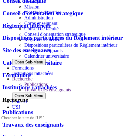
Conseil de faculté
Descriptif
Mission
Mot de la directrice
Conseil d'orientation strategique
Administration
Corps enseignant
Règlement intérieur
Conseil de faculté
Conseil d'orientation strategique
Dispositions particulières du Règlement intérieur
Règlement intérieur
Dispositions particulières du Règlement intérieur
Site des enseignants
Site des enseignants
Calendrier universitaire
Calendrier universitaire
Open Sub-Menu
Formations
Institutions rattachées
Formations
Recherche
Publications
Institutions rattachées
Travaux des enseignants
Open Sub-Menu
Recherche
Contact
USJ
Publications
Travaux des enseignants