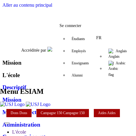
Aller au contenu principal
Facebook
Twitter
Instagram
LinkedIn
YouTube
+961 (8) 543 120/1
esiam@usj.ed
Se connecter
FR
Étudiants
Accréditée par
Employés
Anglais
Mission
Enseignants
Arabic
L'école
Alumni
Descriptif
Menu ESIAM
Mission
Mot du directeur
Dons
Dons
Campagne 150
Campagne 150
Aides
Aides
Administration
L'école