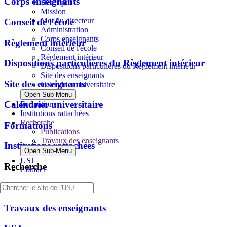
Corps enseignants
Descriptif
Mission
Mot du directeur
Conseil de l'école
Administration
Corps enseignants
Règlement intérieur
Conseil de l'école
Règlement intérieur
Dispositions particulières du Règlement intérieur
Dispositions particulières du Règlement intérieur
Site des enseignants
Site des enseignants
Calendrier universitaire
Open Sub-Menu
Calendrier universitaire
Formations
Institutions rattachées
Recherche
Formations
Publications
Travaux des enseignants
Institutions rattachées
Open Sub-Menu
USJ
Recherche
Contact
Publications
Travaux des enseignants