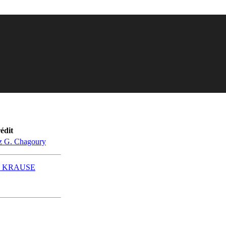
édit
ez G. Chagoury
le KRAUSE