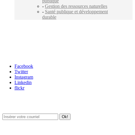
publique
-
Gestion des ressources naturelles
-
Santé publique et développement
durable
Carrefour des médias sociaux
Facebook
Twitter
Instagram
Linkedin
flickr
Newsletter / USJ Culture
Newsletter / USJ Nouvelles