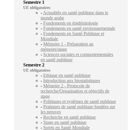
Semestre 1
UE obligatoires
-
Actualités en santé publique dans le
monde arabe
-
Fondements en épidémiologie
-
Fondements en santé environnementale
-
Fondements en Santé Publique et
Mondiale
-
Mémoire 1 - Préparation au
mémoire/stage
-
Sciences sociales et comportementales
en santé publique
Semestre 2
UE obligatoires
-
Ethique en santé publique
-
Introduction aux biostatistiques
-
Mémoire 2 - Protocole de
recherche/Organisation et objectifs de
stage
-
Politiques et systèmes de santé publique
-
Pratiques de santé publique fondées sur
les preuves
-
Recherche en santé publique
-
Stage en santé publique
-
Sujets en Santé Mondiale