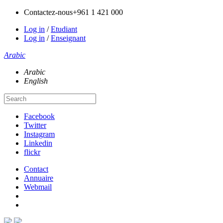
Contactez-nous
+961 1 421 000
Log in
/
Etudiant
Log in
/
Enseignant
Arabic
Arabic
English
Facebook
Twitter
Instagram
Linkedin
flickr
Contact
Annuaire
Webmail