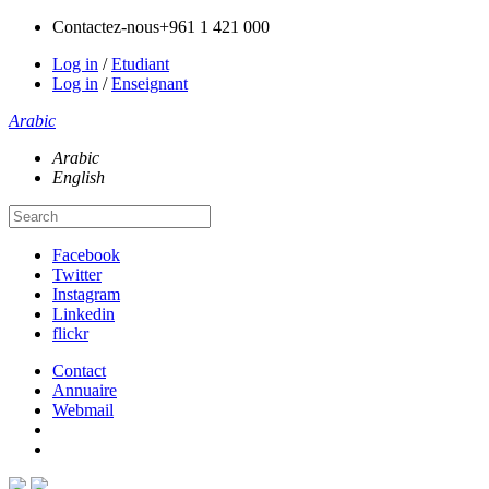
Contactez-nous
+961 1 421 000
Log in
/
Etudiant
Log in
/
Enseignant
Arabic
Arabic
English
Facebook
Twitter
Instagram
Linkedin
flickr
Contact
Annuaire
Webmail