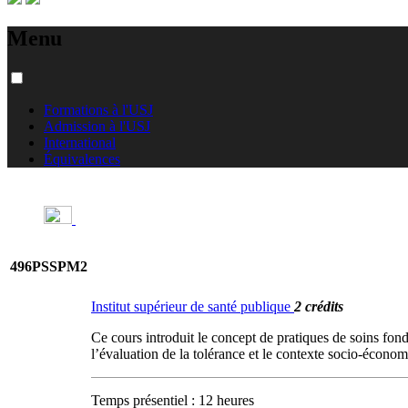
Menu
Formations à l'USJ
Admission à l'USJ
International
Équivalences
496PSSPM2
Institut supérieur de santé publique
2 crédits
Ce cours introduit le concept de pratiques de soins fondée
l’évaluation de la tolérance et le contexte socio-écon
Temps présentiel : 12 heures