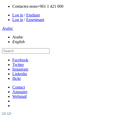
Contactez-nous
+961 1 421 000
Log in
/
Etudiant
Log in
/
Enseignant
Arabic
Arabic
English
Facebook
Twitter
Instagram
Linkedin
flickr
Contact
Annuaire
Webmail