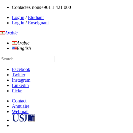
Contactez-nous
+961 1 421 000
Log in
/
Etudiant
Log in
/
Enseignant
Arabic
Arabic
English
Facebook
Twitter
Instagram
Linkedin
flickr
Contact
Annuaire
Webmail